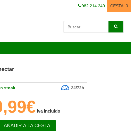
982 214 240
CESTA:
0
nectar
n stock
24/72h
0,99€
iva incluido
AÑADIR A LA CESTA