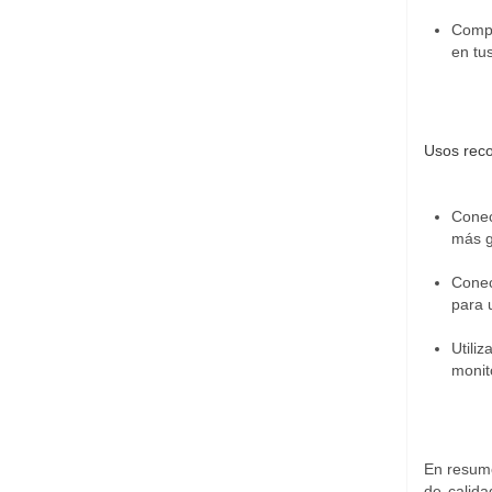
Compa
en tu
Usos rec
Conec
más g
Conec
para 
Utili
monit
En resume
de calid