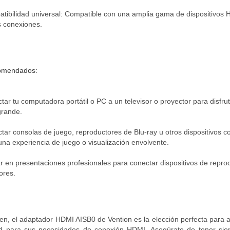
tibilidad universal: Compatible con una amplia gama de dispositivos H
s conexiones.
omendados:
tar tu computadora portátil o PC a un televisor o proyector para disfru
rande.
tar consolas de juego, reproductores de Blu-ray u otros dispositivos c
una experiencia de juego o visualización envolvente.
zar en presentaciones profesionales para conectar dispositivos de repro
ores.
n, el adaptador HDMI AISB0 de Vention es la elección perfecta para a
ad para sus necesidades de conexión HDMI. Asegúrate de tener sie