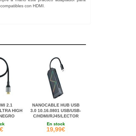
os compatibles con HDMI.
MI 2.1
NANOCABLE HUB USB
LTRA HIGH
3.0 10.16.0801 USB/USB-
 NEGRO
C/HDMI/RJ45/LECTOR
TARJETAS NEGRO
ock
En stock
9€
19,99€