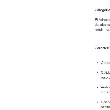
Categoría
El Adapta
de alta c
rendimien
Caracterís
Conex
Calid
resol
Audio
inmer
Diseñ
ofici