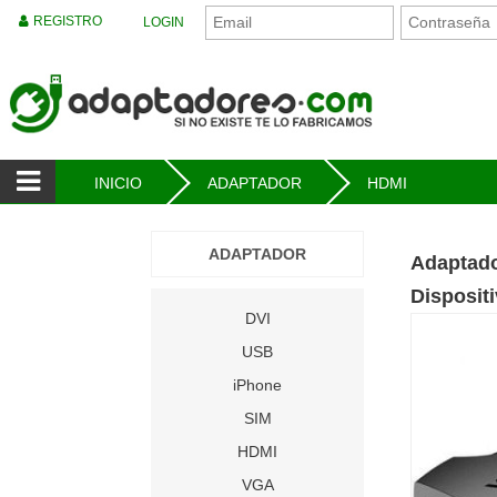
REGISTRO
LOGIN
INICIO
ADAPTADOR
HDMI
ADAPTADOR
Adaptado
Disposit
DVI
USB
iPhone
SIM
HDMI
VGA