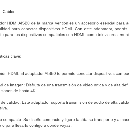
: Cables
dor HDMI AISB0 de la marca Vention es un accesorio esencial para a
alidad para conectar dispositivos HDMI. Con este adaptador, podrás 
to para tus dispositivos compatibles con HDMI, como televisores, moni
ticas clave:
ión HDMI: El adaptador AISB0 te permite conectar dispositivos con pu
ad de imagen: Disfruta de una transmisión de video nítida y de alta defi
uciones de hasta 4K.
 de calidad: Este adaptador soporta transmisión de audio de alta calid
siva.
o compacto: Su diseño compacto y ligero facilita su transporte y almac
na o para llevarlo contigo a donde vayas.