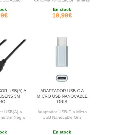
Negro
ock
En stock
99€
19,99€
OR USB(A) A
ADAPTADOR USB-C A
AISENS 3M
MICRO USB NANOCABLE
RO
GRIS
or USB(A) a
Adaptador USB-C a Micro
ens 3m Negro
USB Nanocable Gris
ock
En stock