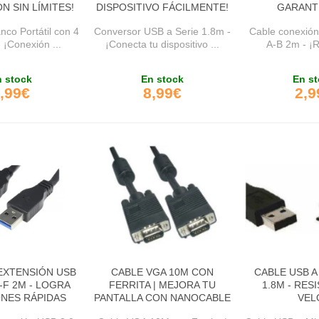
N SIN LÍMITES!
DISPOSITIVO FÁCILMENTE!
GARANT
co Portátil con 4
Conversor USB a Serie 1.8m -
Cable conexión
 ¡Conexión ...
¡Conecta tu dispositivo ...
A-B 2m - ¡R
 stock
En stock
En st
,99€
8,99€
2,9
EXTENSIÓN USB
CABLE VGA 10M CON
CABLE USB 
A-F 2M - LOGRA
FERRITA | MEJORA TU
1.8M - RES
NES RÁPIDAS
PANTALLA CON NANOCABLE
VEL