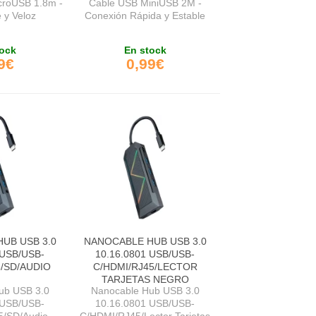
croUSB 1.8m -
Cable USB MiniUSB 2M -
 y Veloz
Conexión Rápida y Estable
ock
En stock
9€
0,99€
UB USB 3.0
NANOCABLE HUB USB 3.0
 USB/USB-
10.16.0801 USB/USB-
5/SD/AUDIO
C/HDMI/RJ45/LECTOR
TARJETAS NEGRO
ub USB 3.0
Nanocable Hub USB 3.0
 USB/USB-
10.16.0801 USB/USB-
/SD/Audio
C/HDMI/RJ45/Lector Tarjetas