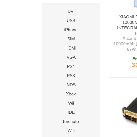
DVI
XIAOMI
USB
10000
INTEGRA
iPhone
Xiaomi
SIM
10000mAh (
HDMI
67W 
VGA
En
3
PS4
PS3
NDS
Xbox
Wii
IDE
Enchufe
Wifi