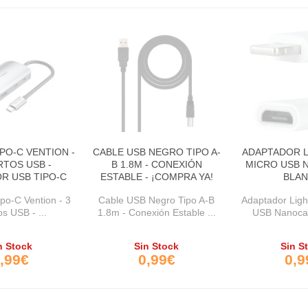
PO-C VENTION -
CABLE USB NEGRO TIPO A-
ADAPTADOR L
RTOS USB -
B 1.8M - CONEXIÓN
MICRO USB 
R USB TIPO-C
ESTABLE - ¡COMPRA YA!
BLA
po-C Vention - 3
Cable USB Negro Tipo A-B
Adaptador Ligh
s USB - ...
1.8m - Conexión Estable ...
USB Nanocab
n Stock
Sin Stock
Sin S
,99€
0,99€
0,9