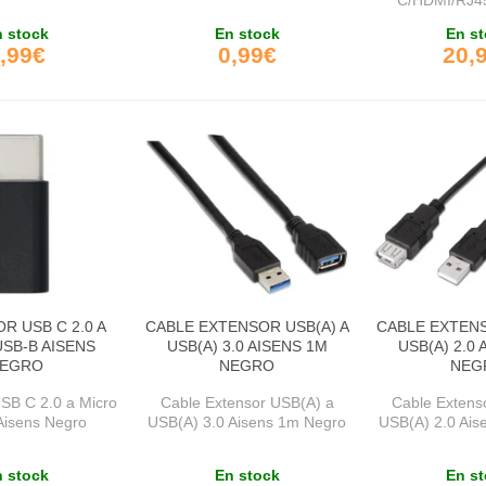
 stock
En stock
En st
,99€
0,99€
20,
R USB C 2.0 A
CABLE EXTENSOR USB(A) A
CABLE EXTENS
SB-B AISENS
USB(A) 3.0 AISENS 1M
USB(A) 2.0 
EGRO
NEGRO
NEG
SB C 2.0 a Micro
Cable Extensor USB(A) a
Cable Extens
Aisens Negro
USB(A) 3.0 Aisens 1m Negro
USB(A) 2.0 Ais
 stock
En stock
En st