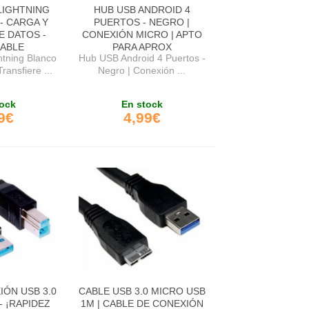
LIGHTNING
HUB USB ANDROID 4
- CARGA Y
PUERTOS - NEGRO |
E DATOS -
CONEXIÓN MICRO | APTO
ABLE
PARA APROX
tning Blanco
Hub USB Android 4 Puertos -
ransfiere ...
Negro | Conexión ...
ock
En stock
9€
4,99€
IÓN USB 3.0
CABLE USB 3.0 MICRO USB
- ¡RAPIDEZ
1M | CABLE DE CONEXIÓN