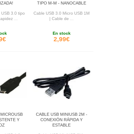
IZADA!
TIPO M-M - NANOCABLE
 USB 3.0 tipo
Cable USB 3.0 Micro USB 1M
apidez ...
| Cable de ...
ock
En stock
9€
2,99€
A MICROUSB
CABLE USB MINIUSB 2M -
ISTENTE Y
CONEXIÓN RÁPIDA Y
OZ
ESTABLE