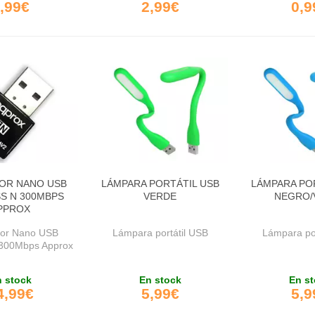
,99€
2,99€
0,9
OR NANO USB
LÁMPARA PORTÁTIL USB
LÁMPARA PO
S N 300MBPS
VERDE
NEGRO/
PPROX
or Nano USB
Lámpara portátil USB
Lámpara por
 300Mbps Approx
 stock
En stock
En st
4,99€
5,99€
5,9