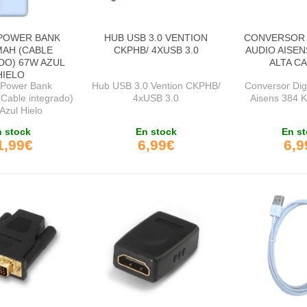
 POWER BANK
HUB USB 3.0 VENTION
CONVERSOR 
MAH (CABLE
CKPHB/ 4XUSB 3.0
AUDIO AISEN
DO) 67W AZUL
ALTA C
HIELO
 Power Bank
Hub USB 3.0 Vention CKPHB/
Conversor Digi
Cable integrado)
4xUSB 3.0
Aisens 384 KH
Azul Hielo
 stock
En stock
En st
1,99€
6,99€
6,9