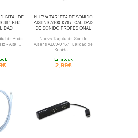
DIGITAL DE
NUEVA TARJETA DE SONIDO
S 384 KHZ -
AISENS A109-0767: CALIDAD
ALIDAD
DE SONIDO PROFESIONAL
tal de Audio
Nueva Tarjeta de Sonido
z - Alta ...
Aisens A109-0767: Calidad de
Sonido ...
ock
En stock
9€
2,99€