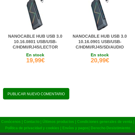
NANOCABLE HUB USB 3.0
NANOCABLE HUB USB 3.0
10.16.0801 USB/USB-
10.16.0901 USB/USB-
C/HDMI/RJ45/LECTOR
C/HDMI/RJ45/SD/AUDIO
TARJETAS NEGRO
En stock
En stock
19,99€
20,99€
PUBLICAR NUEVO COMENTARIO
Conócenos
|
Contacto
|
Últimos productos
|
Condiciones generales de venta
|
Política de privacidad y cookies |
Envíos y pagos
|
Derecho Desistimiento