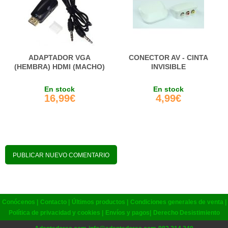
ADAPTADOR VGA
CONECTOR AV - CINTA
(HEMBRA) HDMI (MACHO)
INVISIBLE
En stock
En stock
16,99€
4,99€
PUBLICAR NUEVO COMENTARIO
Conócenos
|
Contacto
|
Últimos productos
|
Condiciones generales de venta
|
Política de privacidad y cookies |
Envíos y pagos
|
Derecho Desistimiento