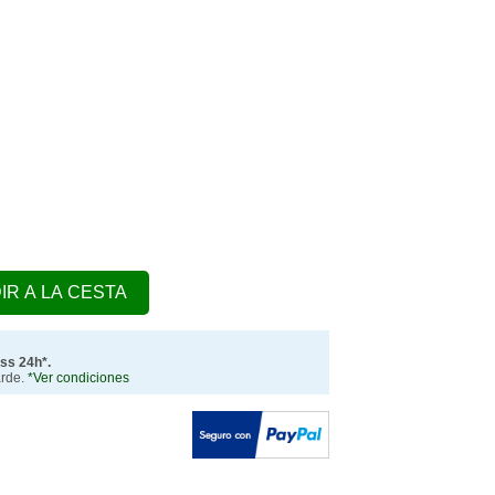
IR A LA CESTA
ss 24h*.
arde.
*Ver condiciones