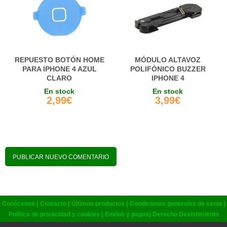
REPUESTO BOTÓN HOME
MÓDULO ALTAVOZ
PARA IPHONE 4 AZUL
POLIFÓNICO BUZZER
CLARO
IPHONE 4
En stock
En stock
2,99€
3,99€
PUBLICAR NUEVO COMENTARIO
Conócenos
|
Contacto
|
Últimos productos
|
Condiciones generales de venta
|
Política de privacidad y cookies |
Envíos y pagos
|
Derecho Desistimiento